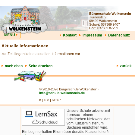
Bürgerschule Wolkenstein
Turnerstr. 9
09429 Wolkenstein
Schule: 037369 9407
Hort: 037369 87299
MENU
Kontakt
Impressum
Datenschutz
Aktuelle Informationen
zur Zeit liegen keine aktuellen Informationen vor.
nach oben
Seite drucken
zurück
© 2010-2026 Bürgerschule Wolkenstein ·
info@schule-wolkenstein.de
8 | 168 | 61367
Unsere Schule arbeitet mit
Lernsax - einem
schulischen Netzwerk, das
vom Kultusministerium
Sachsen empfohlen wird.
Ein Login erhalten Eltern über den/die Klassenleiter/in.