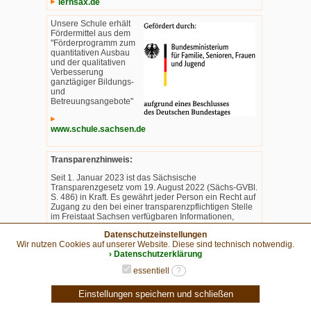
lernsax.de
Unsere Schule erhält
Fördermittel aus dem
"Förderprogramm zum
quantitativen Ausbau
und der qualitativen
Verbesserung
ganztägiger Bildungs-
und
Betreuungsangebote"
www.schule.sachsen.de
Transparenzhinweis:
Seit 1. Januar 2023 ist das Sächsische
Transparenzgesetz vom 19. August 2022 (Sächs-GVBl.
S. 486) in Kraft. Es gewährt jeder Person ein Recht auf
Zugang zu den bei einer transparenzpflichtigen Stelle
im Freistaat Sachsen verfügbaren Informationen,
soweit keine Ausnahme gilt (Transparenzanspruch).
Datenschutzeinstellungen
Schulen sind transparenzpflichtige Stellen nur, soweit
Wir nutzen Cookies auf unserer Website. Diese sind technisch notwendig.
Informationen über den Namen von Drittmittelgebern,
› Datenschutzerklärung
die Höhe der Drittmittel und die Laufzeit der mit
Drittmitteln finanzierten abgeschlossenen
essentiell
?
Forschungsvorhaben betroffen sind.
Einstellungen speichern und schließen