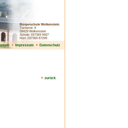
Bürgerschule Wolkenstein
Turnerstr. 9
09429 Wolkenstein
Schule: 037369 9407
Hort: 037369 87299
ontakt
Impressum
Datenschutz
zurück