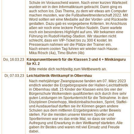
Schule im Vorausscheid waren. Nach einer kurzen Wartezeit
wurden wir in den Informatikraum gebracht. Dann ging es
auch schon los. Das Thema, zu dem wir etwas am Computer
machen mussten, war die Fußballweltmeisterschaft 2022. Mit
Word sollten wir eine Medaille auf der Vorder- und Rückseite
gestalten. Dazu gab es vorgegebene Kriterien. Im Anschluss
aßen wir noch eine leckere Portion Nudeln. Dann wartete
noch ein besonderes Highlight auf uns. Wir bekamen eine
Führung im Rudolf-Harbig-Stadion. Wir staunten nicht
schlecht, dass ein VIP-Ticket bis zu 300 € kostet. Im
Presseraum nahmen wir die Plätze der Trainer ein.
Nach einem coolen Tag fuhren wir wieder nach Hause.
Mika Rösch (4a), Timo Bluhm (4b)
Do, 16.03.23
Känguruwettbewerb für die Klassen 3 und 4 + Minikänguru
für Kl. 2
Bitte melde dich rechtzeitig zum Wettbewerb an.
Di, 07.03.23
Leichtathletik-Wettkampf in Olbernhau
Nach mehrjähriger Zwangspause fanden am 07. März 2023
endlich wieder die Erzgebirgsspiele der Hallen-Leichtathletik
in Olbernhau statt. 15 Kinder der Klassen eins bis vier der
Bürgerschule Wolkenstein qualifizierten sich durch ihre sehr
guten Leistungen im Sportunterricht für die Teilnahme. In den
Disziplinen Dreierhopp, Medizinballschocken, Sprint, Staffel-
und Ausdauerlauf durften sie ihr Können gegen andere
Schulen aus dem mittleren Erzgebirgskreis unter Beweis
stellen. Für die meisten unserer kleinen Sportler und
Sportlerinnen war es das erste Mal, so dass sie voller
Aufregung und Erwartung in den Wettkampf starteten. Alle
gaben ihr Bestes und waren mit viel Einsatz und Freude
dabei.