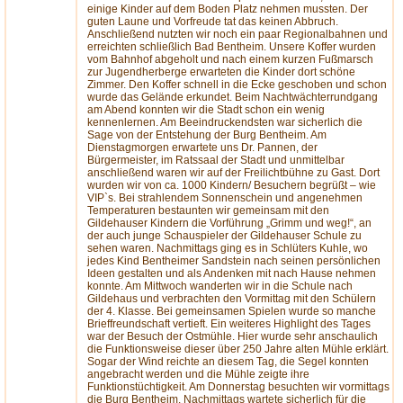
einige Kinder auf dem Boden Platz nehmen mussten. Der
guten Laune und Vorfreude tat das keinen Abbruch.
Anschließend nutzten wir noch ein paar Regionalbahnen und
erreichten schließlich Bad Bentheim. Unsere Koffer wurden
vom Bahnhof abgeholt und nach einem kurzen Fußmarsch
zur Jugendherberge erwarteten die Kinder dort schöne
Zimmer. Den Koffer schnell in die Ecke geschoben und schon
wurde das Gelände erkundet. Beim Nachtwächterrundgang
am Abend konnten wir die Stadt schon ein wenig
kennenlernen. Am Beeindruckendsten war sicherlich die
Sage von der Entstehung der Burg Bentheim. Am
Dienstagmorgen erwartete uns Dr. Pannen, der
Bürgermeister, im Ratssaal der Stadt und unmittelbar
anschließend waren wir auf der Freilichtbühne zu Gast. Dort
wurden wir von ca. 1000 Kindern/ Besuchern begrüßt – wie
VIP`s. Bei strahlendem Sonnenschein und angenehmen
Temperaturen bestaunten wir gemeinsam mit den
Gildehauser Kindern die Vorführung „Grimm und weg!“, an
der auch junge Schauspieler der Gildehauser Schule zu
sehen waren. Nachmittags ging es in Schlüters Kuhle, wo
jedes Kind Bentheimer Sandstein nach seinen persönlichen
Ideen gestalten und als Andenken mit nach Hause nehmen
konnte. Am Mittwoch wanderten wir in die Schule nach
Gildehaus und verbrachten den Vormittag mit den Schülern
der 4. Klasse. Bei gemeinsamen Spielen wurde so manche
Brieffreundschaft vertieft. Ein weiteres Highlight des Tages
war der Besuch der Ostmühle. Hier wurde sehr anschaulich
die Funktionsweise dieser über 250 Jahre alten Mühle erklärt.
Sogar der Wind reichte an diesem Tag, die Segel konnten
angebracht werden und die Mühle zeigte ihre
Funktionstüchtigkeit. Am Donnerstag besuchten wir vormittags
die Burg Bentheim. Nachmittags wartete sicherlich für die