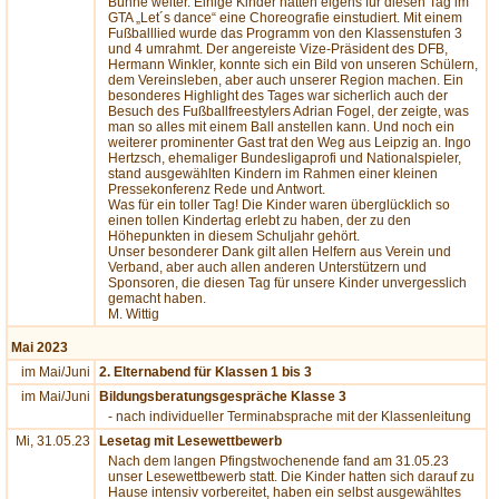
Bühne weiter. Einige Kinder hatten eigens für diesen Tag im
GTA „Let´s dance“ eine Choreografie einstudiert. Mit einem
Fußballlied wurde das Programm von den Klassenstufen 3
und 4 umrahmt. Der angereiste Vize-Präsident des DFB,
Hermann Winkler, konnte sich ein Bild von unseren Schülern,
dem Vereinsleben, aber auch unserer Region machen. Ein
besonderes Highlight des Tages war sicherlich auch der
Besuch des Fußballfreestylers Adrian Fogel, der zeigte, was
man so alles mit einem Ball anstellen kann. Und noch ein
weiterer prominenter Gast trat den Weg aus Leipzig an. Ingo
Hertzsch, ehemaliger Bundesligaprofi und Nationalspieler,
stand ausgewählten Kindern im Rahmen einer kleinen
Pressekonferenz Rede und Antwort.
Was für ein toller Tag! Die Kinder waren überglücklich so
einen tollen Kindertag erlebt zu haben, der zu den
Höhepunkten in diesem Schuljahr gehört.
Unser besonderer Dank gilt allen Helfern aus Verein und
Verband, aber auch allen anderen Unterstützern und
Sponsoren, die diesen Tag für unsere Kinder unvergesslich
gemacht haben.
M. Wittig
Mai 2023
im Mai/Juni
2. Elternabend für Klassen 1 bis 3
im Mai/Juni
Bildungsberatungsgespräche Klasse 3
- nach individueller Terminabsprache mit der Klassenleitung
Mi, 31.05.23
Lesetag mit Lesewettbewerb
Nach dem langen Pfingstwochenende fand am 31.05.23
unser Lesewettbewerb statt. Die Kinder hatten sich darauf zu
Hause intensiv vorbereitet, haben ein selbst ausgewähltes