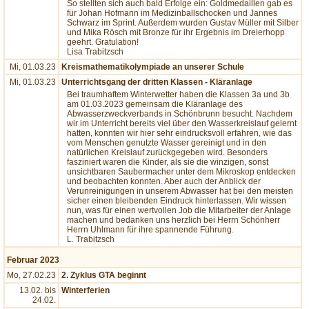
So stellten sich auch bald Erfolge ein: Goldmedaillen gab es
für Johan Hofmann im Medizinballschocken und Jannes
Schwarz im Sprint. Außerdem wurden Gustav Müller mit Silber
und Mika Rösch mit Bronze für ihr Ergebnis im Dreierhopp
geehrt. Gratulation!
Lisa Trabitzsch
Mi, 01.03.23
Kreismathematikolympiade an unserer Schule
Mi, 01.03.23
Unterrichtsgang der dritten Klassen - Kläranlage
Bei traumhaftem Winterwetter haben die Klassen 3a und 3b
am 01.03.2023 gemeinsam die Kläranlage des
Abwasserzweckverbands in Schönbrunn besucht. Nachdem
wir im Unterricht bereits viel über den Wasserkreislauf gelernt
hatten, konnten wir hier sehr eindrucksvoll erfahren, wie das
vom Menschen genutzte Wasser gereinigt und in den
natürlichen Kreislauf zurückgegeben wird. Besonders
fasziniert waren die Kinder, als sie die winzigen, sonst
unsichtbaren Saubermacher unter dem Mikroskop entdecken
und beobachten konnten. Aber auch der Anblick der
Verunreinigungen in unserem Abwasser hat bei den meisten
sicher einen bleibenden Eindruck hinterlassen. Wir wissen
nun, was für einen wertvollen Job die Mitarbeiter der Anlage
machen und bedanken uns herzlich bei Herrn Schönherr
Herrn Uhlmann für ihre spannende Führung.
L. Trabitzsch
Februar 2023
Mo, 27.02.23
2. Zyklus GTA beginnt
13.02. bis
Winterferien
24.02.