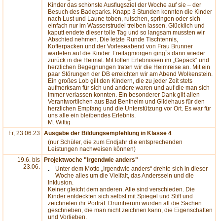
Kinder das schönste Ausflugsziel der Woche auf sie – der
Besuch des Badeparks. Knapp 3 Stunden konnten die Kinder
nach Lust und Laune toben, rutschen, springen oder sich
einfach nur im Wasserstrudel treiben lassen. Glücklich und
kaputt endete dieser tolle Tag und so langsam mussten wir
Abschied nehmen. Die letzte Runde Tischtennis,
Kofferpacken und der Vorleseabend von Frau Brunner
warteten auf die Kinder. Freitagmorgen ging`s dann wieder
zurück in die Heimat. Mit tollen Erlebnissen im „Gepäck“ und
herzlichen Begegnungen traten wir die Heimreise an. Mit ein
paar Störungen der DB erreichten wir am Abend Wolkenstein.
Ein großes Lob gilt den Kindern, die zu jeder Zeit stets
aufmerksam für sich und andere waren und auf die man sich
immer verlassen konnten. Ein besonderer Dank gilt allen
Verantwortlichen aus Bad Bentheim und Gildehaus für den
herzlichen Empfang und die Unterstützung vor Ort. Es war für
uns alle ein bleibendes Erlebnis.
M. Wittig
Fr, 23.06.23
Ausgabe der Bildungsempfehlung in Klasse 4
(nur Schüler, die zum Endjahr die entsprechenden
Leistungen nachweisen können)
19.6. bis
Projektwoche "Irgendwie anders"
23.06.
Unter dem Motto „Irgendwie anders“ drehte sich in dieser
Woche alles um die Vielfalt, das Anderssein und die
Inklusion.
Keiner gleicht dem anderen. Alle sind verschieden. Die
Kinder entdeckten sich selbst mit Spiegel und Stift und
zeichneten ihr Porträt. Drumherum wurden all die Sachen
geschrieben, die man nicht zeichnen kann, die Eigenschaften
und Vorlieben.