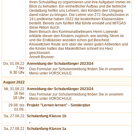
ihren Schulalltag zu organisieren und ihre Aufgaben immer im
Blick zu behalten. Ein einheitlicher Aufbau und die farbliche
Gestaltung helfen uns Lehrern, den Kindern den Umgang
damit näher zu bringen. Die Lehrer von 272 Grundschulen in
19 Landkreise haben 2022 die kostenfreien Klassensätze
bestellt. Bereits zum fünften Mal führte enviaM und MITGAS
diese Aktion durch.
Beim Besuch des Kommunalbetreuers Herrn Lojewski
erklärte dieser den Kindern zugleich, wie wichtig Strom ist
und die Erstklässler wussten schon gut Bescheid.
Kilowattchen freute sich über die vielen guten Antworten und
die Kinder hatten das Maskottchen schnell ins Herz
geschlossen.
Annett Brunner
Do, 01.09.22
Anmeldung der Schulanfänger 2023/24
7 bis
Das Formular zur Schulanmeldung finden Sie in unserem
9.30 Uhr
Menü unter VORSCHULE.
August 2022
Mi, 31.08.22
Anmeldung der Schulanfänger 2023/24
16 bis
Das Formular zur Schulanmeldung finden Sie in unserem
18 Uhr
Menü unter VORSCHULE.
29.08. bis
Projekt "Lernen lernen" - Sonderplan
02.09.
Sa, 27.08.22
Schulanfang Klasse 1b
Sa, 27.08.22
Schulanfang Klasse 1a