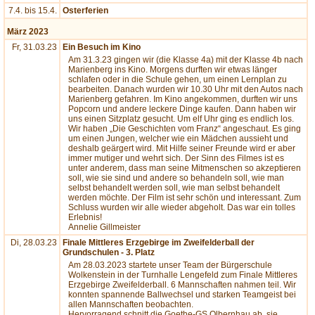
7.4. bis 15.4.
Osterferien
März 2023
Fr, 31.03.23
Ein Besuch im Kino
Am 31.3.23 gingen wir (die Klasse 4a) mit der Klasse 4b nach
Marienberg ins Kino. Morgens durften wir etwas länger
schlafen oder in die Schule gehen, um einen Lernplan zu
bearbeiten. Danach wurden wir 10.30 Uhr mit den Autos nach
Marienberg gefahren. Im Kino angekommen, durften wir uns
Popcorn und andere leckere Dinge kaufen. Dann haben wir
uns einen Sitzplatz gesucht. Um elf Uhr ging es endlich los.
Wir haben „Die Geschichten vom Franz“ angeschaut. Es ging
um einen Jungen, welcher wie ein Mädchen aussieht und
deshalb geärgert wird. Mit Hilfe seiner Freunde wird er aber
immer mutiger und wehrt sich. Der Sinn des Filmes ist es
unter anderem, dass man seine Mitmenschen so akzeptieren
soll, wie sie sind und andere so behandeln soll, wie man
selbst behandelt werden soll, wie man selbst behandelt
werden möchte. Der Film ist sehr schön und interessant. Zum
Schluss wurden wir alle wieder abgeholt. Das war ein tolles
Erlebnis!
Annelie Gillmeister
Di, 28.03.23
Finale Mittleres Erzgebirge im Zweifelderball der
Grundschulen - 3. Platz
Am 28.03.2023 startete unser Team der Bürgerschule
Wolkenstein in der Turnhalle Lengefeld zum Finale Mittleres
Erzgebirge Zweifelderball. 6 Mannschaften nahmen teil. Wir
konnten spannende Ballwechsel und starken Teamgeist bei
allen Mannschaften beobachten.
Hervorragend schnitt die Goethe-GS Olbernhau ab, sie