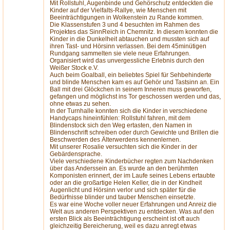
Mit Rollstuhl, Augenbinde und Gehörschutz entdeckten die
Kinder auf der Vielfalts-Rallye, wie Menschen mit
Beeinträchtigungen in Wolkenstein zu Rande kommen.
Die Klassenstufen 3 und 4 besuchten im Rahmen des
Projektes das SinnReich in Chemnitz. In diesem konnten die
Kinder in die Dunkelheit abtauchen und mussten sich auf
ihren Tast- und Hörsinn verlassen. Bei dem 45minütigen
Rundgang sammelten sie viele neue Erfahrungen.
Organisiert wird das unvergessliche Erlebnis durch den
Weißer Stock e.V.
Auch beim Goalball, ein beliebtes Spiel für Sehbehinderte
und blinde Menschen kam es auf Gehör und Tastsinn an. Ein
Ball mit drei Glöckchen in seinem Inneren muss geworfen,
gefangen und möglichst ins Tor geschossen werden und das,
ohne etwas zu sehen.
In der Turnhalle konnten sich die Kinder in verschiedene
Handycaps hineinfühlen: Rollstuhl fahren, mit dem
Blindenstock sich den Weg ertasten, den Namen in
Blindenschrift schreiben oder durch Gewichte und Brillen die
Beschwerden des Älterwerdens kennenlernen.
Mit unserer Rosalie versuchten sich die Kinder in der
Gebärdensprache.
Viele verschiedene Kinderbücher regten zum Nachdenken
über das Anderssein an. Es wurde an den berühmten
Komponisten erinnert, der im Laufe seines Lebens ertaubte
oder an die großartige Helen Keller, die in der Kindheit
Augenlicht und Hörsinn verlor und sich später für die
Bedürfnisse blinder und tauber Menschen einsetzte.
Es war eine Woche voller neuer Erfahrungen und Anreiz die
Welt aus anderen Perspektiven zu entdecken. Was auf den
ersten Blick als Beeinträchtigung erscheint ist oft auch
gleichzeitig Bereicherung, weil es dazu anregt etwas