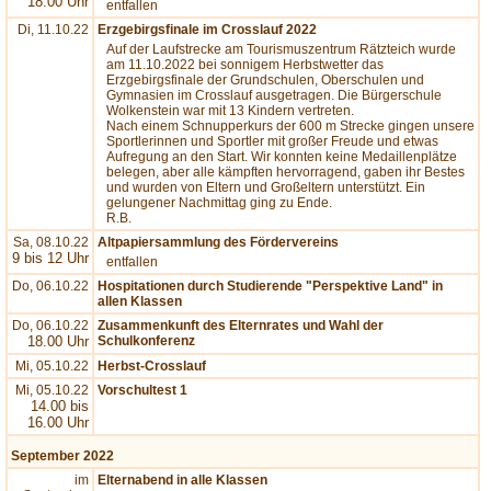
18.00 Uhr
entfallen
Di, 11.10.22
Erzgebirgsfinale im Crosslauf 2022
Auf der Laufstrecke am Tourismuszentrum Rätzteich wurde
am 11.10.2022 bei sonnigem Herbstwetter das
Erzgebirgsfinale der Grundschulen, Oberschulen und
Gymnasien im Crosslauf ausgetragen. Die Bürgerschule
Wolkenstein war mit 13 Kindern vertreten.
Nach einem Schnupperkurs der 600 m Strecke gingen unsere
Sportlerinnen und Sportler mit großer Freude und etwas
Aufregung an den Start. Wir konnten keine Medaillenplätze
belegen, aber alle kämpften hervorragend, gaben ihr Bestes
und wurden von Eltern und Großeltern unterstützt. Ein
gelungener Nachmittag ging zu Ende.
R.B.
Sa, 08.10.22
Altpapiersammlung des Fördervereins
9 bis 12 Uhr
entfallen
Do, 06.10.22
Hospitationen durch Studierende "Perspektive Land" in
allen Klassen
Do, 06.10.22
Zusammenkunft des Elternrates und Wahl der
18.00 Uhr
Schulkonferenz
Mi, 05.10.22
Herbst-Crosslauf
Mi, 05.10.22
Vorschultest 1
14.00 bis
16.00 Uhr
September 2022
im
Elternabend in alle Klassen