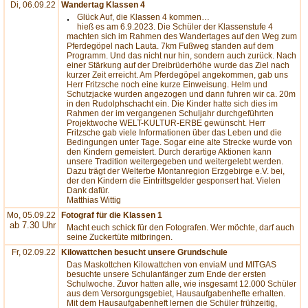
Di, 06.09.22
Wandertag Klassen 4
Glück Auf, die Klassen 4 kommen…
hieß es am 6.9.2023. Die Schüler der Klassenstufe 4
machten sich im Rahmen des Wandertages auf den Weg zum
Pferdegöpel nach Lauta. 7km Fußweg standen auf dem
Programm. Und das nicht nur hin, sondern auch zurück. Nach
einer Stärkung auf der Dreibrüderhöhe wurde das Ziel nach
kurzer Zeit erreicht. Am Pferdegöpel angekommen, gab uns
Herr Fritzsche noch eine kurze Einweisung. Helm und
Schutzjacke wurden angezogen und dann fuhren wir ca. 20m
in den Rudolphschacht ein. Die Kinder hatte sich dies im
Rahmen der im vergangenen Schuljahr durchgeführten
Projektwoche WELT-KULTUR-ERBE gewünscht. Herr
Fritzsche gab viele Informationen über das Leben und die
Bedingungen unter Tage. Sogar eine alte Strecke wurde von
den Kindern gemeistert. Durch derartige Aktionen kann
unsere Tradition weitergegeben und weitergelebt werden.
Dazu trägt der Welterbe Montanregion Erzgebirge e.V. bei,
der den Kindern die Eintrittsgelder gesponsert hat. Vielen
Dank dafür.
Matthias Wittig
Mo, 05.09.22
Fotograf für die Klassen 1
ab 7.30 Uhr
Macht euch schick für den Fotografen. Wer möchte, darf auch
seine Zuckertüte mitbringen.
Fr, 02.09.22
Kilowattchen besucht unsere Grundschule
Das Maskottchen Kilowattchen von enviaM und MITGAS
besuchte unsere Schulanfänger zum Ende der ersten
Schulwoche. Zuvor hatten alle, wie insgesamt 12.000 Schüler
aus dem Versorgungsgebiet, Hausaufgabenhefte erhalten.
Mit dem Hausaufgabenheft lernen die Schüler frühzeitig,