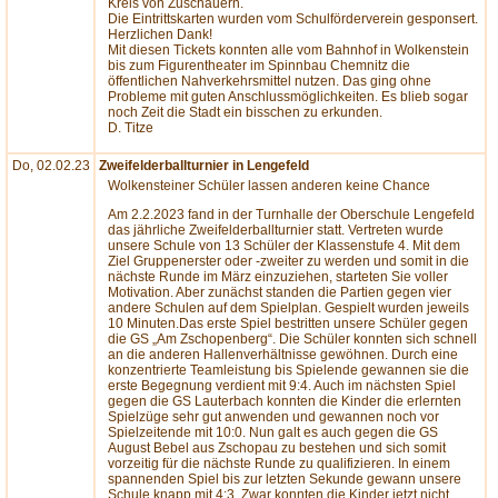
Kreis von Zuschauern.
Die Eintrittskarten wurden vom Schulförderverein gesponsert.
Herzlichen Dank!
Mit diesen Tickets konnten alle vom Bahnhof in Wolkenstein
bis zum Figurentheater im Spinnbau Chemnitz die
öffentlichen Nahverkehrsmittel nutzen. Das ging ohne
Probleme mit guten Anschlussmöglichkeiten. Es blieb sogar
noch Zeit die Stadt ein bisschen zu erkunden.
D. Titze
Do, 02.02.23
Zweifelderballturnier in Lengefeld
Wolkensteiner Schüler lassen anderen keine Chance
Am 2.2.2023 fand in der Turnhalle der Oberschule Lengefeld
das jährliche Zweifelderballturnier statt. Vertreten wurde
unsere Schule von 13 Schüler der Klassenstufe 4. Mit dem
Ziel Gruppenerster oder -zweiter zu werden und somit in die
nächste Runde im März einzuziehen, starteten Sie voller
Motivation. Aber zunächst standen die Partien gegen vier
andere Schulen auf dem Spielplan. Gespielt wurden jeweils
10 Minuten.Das erste Spiel bestritten unsere Schüler gegen
die GS „Am Zschopenberg“. Die Schüler konnten sich schnell
an die anderen Hallenverhältnisse gewöhnen. Durch eine
konzentrierte Teamleistung bis Spielende gewannen sie die
erste Begegnung verdient mit 9:4. Auch im nächsten Spiel
gegen die GS Lauterbach konnten die Kinder die erlernten
Spielzüge sehr gut anwenden und gewannen noch vor
Spielzeitende mit 10:0. Nun galt es auch gegen die GS
August Bebel aus Zschopau zu bestehen und sich somit
vorzeitig für die nächste Runde zu qualifizieren. In einem
spannenden Spiel bis zur letzten Sekunde gewann unsere
Schule knapp mit 4:3. Zwar konnten die Kinder jetzt nicht