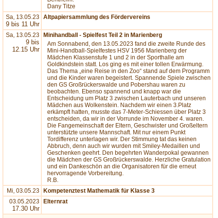
Dany Titze
Sa, 13.05.23
Altpapiersammlung des Fördervereins
9 bis 11 Uhr
Sa, 13.05.23
Minihandball - Spielfest Teil 2 in Marienberg
9 bis
Am Sonnabend, den 13.05.2023 fand die zweite Runde des
12.15 Uhr
Mini-Handball-Spielfestes HSV 1956 Marienberg der
Mädchen Klassenstufe 1 und 2 in der Sporthalle am
Goldkindstein statt. Los ging es mit einer tollen Erwärmung.
Das Thema „eine Reise in den Zoo“ stand auf dem Programm
und die Kinder waren begeistert. Spannende Spiele zwischen
den GS Großrückerswalde und Pobershau waren zu
beobachten. Ebenso spannend und knapp war die
Entscheidung um Platz 3 zwischen Lauterbach und unseren
Mädchen aus Wolkenstein. Nachdem wir einen 3.Platz
erkämpft hatten, musste das 7-Meter-Schiessen über Platz 3
entscheiden, da wir in der Vorrunde im November 4. waren.
Die Fangemeinschaft der Eltern, Geschwister und Großeltern
unterstützte unsere Mannschaft. Mit nur einem Punkt
Tordifferenz unterlagen wir. Der Stimmung tat das keinen
Abbruch, denn auch wir wurden mit Smiley-Medaillen und
Geschenken geehrt. Den begehrten Wanderpokal gewannen
die Mädchen der GS Großrückerswalde. Herzliche Gratulation
und ein Dankeschön an die Organisatoren für die erneut
hervorragende Vorbereitung.
R.B.
Mi, 03.05.23
Kompetenztest Mathematik für Klasse 3
03.05.2023
Elternrat
17.30 Uhr