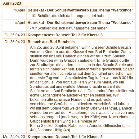
April 2023
im April
Heureka! - Der Schülerwettbewerb zum Thema "Weltkunde"
- für Schüler, die sich dafür angemeldet haben
im April
Heureka! - Der Schülerwettbewerb zum Thema "Weltkunde"
- für Schüler, die sich dafür angemeldet haben
Di, 25.04.23
Kompetenztest Deutsch Teil 2 für Klasse 3
Di, 25.04.23
Besuch aus Bad Bentheim
Am 25. und 26. April bekamen wir in unserer Schule Besuch
von den Kindern aus der Klasse 4 von Bad Bentheim. Zuerst
stellten wir uns vor. Danach gingen wir raus zum Spielen.
Dann wurden wir in Gruppen aufgeteilt. Eine Gruppe durfte
zur Stadtrallye, die anderen spielten in der Schule Spiele und
lernten sich näher kennen. Danach wurde gewechselt. Später
spielten wir alle noch etwas auf dem Schulhof und schon war
der erste Tag vorbei. Am nächsten Tag trafen wir uns 8.30 Uhr
an der Schule. Von dort aus liefen wir zum Markt, wo ein
Sonderbus auf uns wartete. Dieser brachte uns mit den
Schülern aus Bad Bentheim nach Crottendorf. Dort stellten wir
echte Crottendorfer-Räucherkerzchen selbst her. Wir
bekamen alle schwarze Hände und es gab viele
verschiedene Gerüche zu entdecken. Anschließend fuhren
wir mit dem Sonderbus weiter nach Oberwiesenthal. Danach
wanderten wir auf den Fichtelberg hoch, was für viele von uns
sehr anstrengend (auch wegen der Kälte) war. Nach einem
Gruppenfoto traten wir die Heimreise an.
Eléna Stöckel, Sophie Rabenstein, Annelie Gillmeister (alle
4a), Johanna Uhlig (4b)
Mo, 24.04.23
Kompetenztest Deutsch Teil 1 für Klasse 3