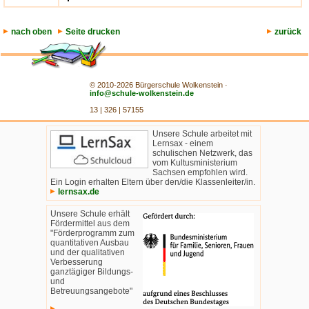
nach oben
Seite drucken
zurück
© 2010-2026 Bürgerschule Wolkenstein ·
info@schule-wolkenstein.de
13 | 326 | 57155
Unsere Schule arbeitet mit
Lernsax - einem
schulischen Netzwerk, das
vom Kultusministerium
Sachsen empfohlen wird.
Ein Login erhalten Eltern über den/die Klassenleiter/in.
lernsax.de
Unsere Schule erhält
Fördermittel aus dem
"Förderprogramm zum
quantitativen Ausbau
und der qualitativen
Verbesserung
ganztägiger Bildungs-
und
Betreuungsangebote"