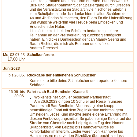
schützen, erhalten und uns daran erfreuen. Für uns war die
Bus- und Straßenbahnfahrt, der Spaziergang durch Dresden
und die Veranstaltung im Stadtarchiv ein schönes Erlebnis
zum Schuljahresende. Ich danke hiermit allen Schülern der
4a und 4b für das Mitmachen, den Eltern für die Unterstützung
und wünsche weiterhin viel Freude beim Entdecken und
Erforschen der Natur.
Ich möchte mich bei den Schülern bedanken, die ihre
Teilnahme an der Preisverleihung kurzfristig ermöglicht
haben. Ein dickes Dankeschön geht an Mandy Seerig und
Sarah Richter, die mich als Betreuer unterstützten.
Andrea Drechsel
Mo, 03.07.23
Schulkonferenz
17.00 Uhr
Juni 2023
bis 28.06.
Rückgabe der entliehenen Schulbücher
Kontrolliere bitte deine Schulbücher und repariere kleinere
Schäden.
26.06. bis
Fahrt nach Bad Bentheim Klasse 4
30.06.
Wolkensteiner Schüler besuchen Partnerstadt
Am 26.6.2023 gingen 10 Schüler auf Reise in unsere
Partnerstadt Bad Bentheim. Vor uns lag eine knapp
neunstündige Fahrt mit dem Zug inklusive mehrmaligem
Umsteigen. Jedes Kind machte seine eigene Erfahrung mit
diesem Fortbewegungsmittel. So gaben einige Kinder auf der
Strecke von Chemnitz nach Leipzig dem Zug den Namen
„Klapperkiste“. Von Leipzig bis Hannover wurde es
komfortabler im Intercity. Leider waren von Hannover bis
Hamm unsere reservierten Sitzplätze überbucht, so dass