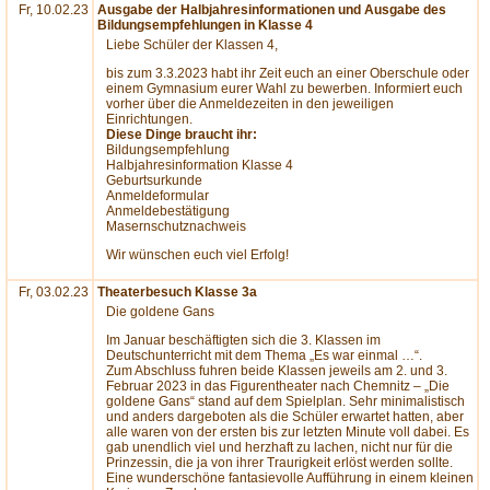
Fr, 10.02.23
Ausgabe der Halbjahresinformationen und Ausgabe des
Bildungsempfehlungen in Klasse 4
Liebe Schüler der Klassen 4,
bis zum 3.3.2023 habt ihr Zeit euch an einer Oberschule oder
einem Gymnasium eurer Wahl zu bewerben. Informiert euch
vorher über die Anmeldezeiten in den jeweiligen
Einrichtungen.
Diese Dinge braucht ihr:
Bildungsempfehlung
Halbjahresinformation Klasse 4
Geburtsurkunde
Anmeldeformular
Anmeldebestätigung
Masernschutznachweis
Wir wünschen euch viel Erfolg!
Fr, 03.02.23
Theaterbesuch Klasse 3a
Die goldene Gans
Im Januar beschäftigten sich die 3. Klassen im
Deutschunterricht mit dem Thema „Es war einmal …“.
Zum Abschluss fuhren beide Klassen jeweils am 2. und 3.
Februar 2023 in das Figurentheater nach Chemnitz – „Die
goldene Gans“ stand auf dem Spielplan. Sehr minimalistisch
und anders dargeboten als die Schüler erwartet hatten, aber
alle waren von der ersten bis zur letzten Minute voll dabei. Es
gab unendlich viel und herzhaft zu lachen, nicht nur für die
Prinzessin, die ja von ihrer Traurigkeit erlöst werden sollte.
Eine wunderschöne fantasievolle Aufführung in einem kleinen