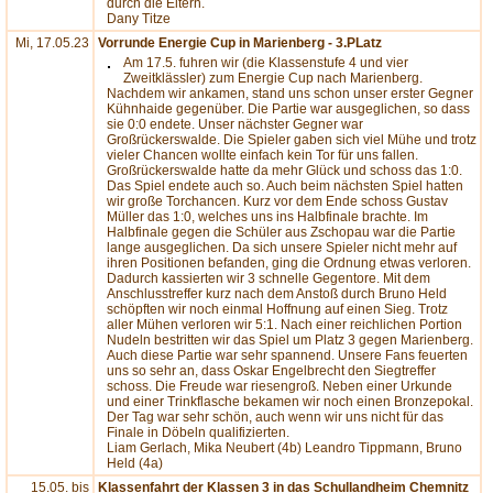
durch die Eltern.
Dany Titze
Mi, 17.05.23
Vorrunde Energie Cup in Marienberg - 3.PLatz
Am 17.5. fuhren wir (die Klassenstufe 4 und vier
Zweitklässler) zum Energie Cup nach Marienberg.
Nachdem wir ankamen, stand uns schon unser erster Gegner
Kühnhaide gegenüber. Die Partie war ausgeglichen, so dass
sie 0:0 endete. Unser nächster Gegner war
Großrückerswalde. Die Spieler gaben sich viel Mühe und trotz
vieler Chancen wollte einfach kein Tor für uns fallen.
Großrückerswalde hatte da mehr Glück und schoss das 1:0.
Das Spiel endete auch so. Auch beim nächsten Spiel hatten
wir große Torchancen. Kurz vor dem Ende schoss Gustav
Müller das 1:0, welches uns ins Halbfinale brachte. Im
Halbfinale gegen die Schüler aus Zschopau war die Partie
lange ausgeglichen. Da sich unsere Spieler nicht mehr auf
ihren Positionen befanden, ging die Ordnung etwas verloren.
Dadurch kassierten wir 3 schnelle Gegentore. Mit dem
Anschlusstreffer kurz nach dem Anstoß durch Bruno Held
schöpften wir noch einmal Hoffnung auf einen Sieg. Trotz
aller Mühen verloren wir 5:1. Nach einer reichlichen Portion
Nudeln bestritten wir das Spiel um Platz 3 gegen Marienberg.
Auch diese Partie war sehr spannend. Unsere Fans feuerten
uns so sehr an, dass Oskar Engelbrecht den Siegtreffer
schoss. Die Freude war riesengroß. Neben einer Urkunde
und einer Trinkflasche bekamen wir noch einen Bronzepokal.
Der Tag war sehr schön, auch wenn wir uns nicht für das
Finale in Döbeln qualifizierten.
Liam Gerlach, Mika Neubert (4b) Leandro Tippmann, Bruno
Held (4a)
15.05. bis
Klassenfahrt der Klassen 3 in das Schullandheim Chemnitz