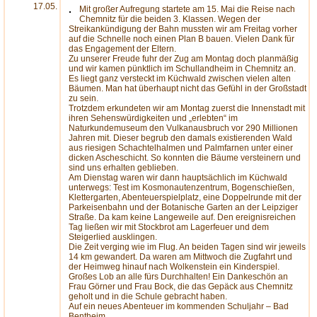
17.05.
Mit großer Aufregung startete am 15. Mai die Reise nach
Chemnitz für die beiden 3. Klassen. Wegen der
Streikankündigung der Bahn mussten wir am Freitag vorher
auf die Schnelle noch einen Plan B bauen. Vielen Dank für
das Engagement der Eltern.
Zu unserer Freude fuhr der Zug am Montag doch planmäßig
und wir kamen pünktlich im Schullandheim in Chemnitz an.
Es liegt ganz versteckt im Küchwald zwischen vielen alten
Bäumen. Man hat überhaupt nicht das Gefühl in der Großstadt
zu sein.
Trotzdem erkundeten wir am Montag zuerst die Innenstadt mit
ihren Sehenswürdigkeiten und „erlebten“ im
Naturkundemuseum den Vulkanausbruch vor 290 Millionen
Jahren mit. Dieser begrub den damals existierenden Wald
aus riesigen Schachtelhalmen und Palmfarnen unter einer
dicken Ascheschicht. So konnten die Bäume versteinern und
sind uns erhalten geblieben.
Am Dienstag waren wir dann hauptsächlich im Küchwald
unterwegs: Test im Kosmonautenzentrum, Bogenschießen,
Klettergarten, Abenteuerspielplatz, eine Doppelrunde mit der
Parkeisenbahn und der Botanische Garten an der Leipziger
Straße. Da kam keine Langeweile auf. Den ereignisreichen
Tag ließen wir mit Stockbrot am Lagerfeuer und dem
Steigerlied ausklingen.
Die Zeit verging wie im Flug. An beiden Tagen sind wir jeweils
14 km gewandert. Da waren am Mittwoch die Zugfahrt und
der Heimweg hinauf nach Wolkenstein ein Kinderspiel.
Großes Lob an alle fürs Durchhalten! Ein Dankeschön an
Frau Görner und Frau Bock, die das Gepäck aus Chemnitz
geholt und in die Schule gebracht haben.
Auf ein neues Abenteuer im kommenden Schuljahr – Bad
Bentheim.