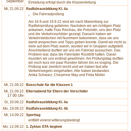
September
Einladung erfolgt durch die Klassenleitung.
Mi, 21.09.22
Radfahrausbildung Kl. 4a
Die Fahrradprüfung
Am 16.9.und 19.9.22 sind wir nach Marienberg zur
Radfahrprüfung gefahren. Nachdem wir am richtigen Platz
ankamen, hatte Frau Reichau, die Polizistin, uns den Platz
und die Verkehrsschilder gezeigt. Danach haben wir
Verkehrsleibchen mit Nummern bekommen, dass sie uns
damit ansprechen und Tipps geben konnte. Damit wir nicht zu
viele auf dem Platz waren, wurden wir in Gruppen aufgeteilt.
Anschließend durften wir uns ein Fahrrad aussuchen. Das
Problem war, dass die Fahrräder Rücktritt hatten. Daran
mussten wir uns erstmal gewöhnen. Am Prüfungstag durften
wir noch kurz ein paar Runden fahren bis es losging. Die
Prüfung war ziemlich leicht und wir haben fast alle
Verkehrsregeln eingehalten. Alle haben bestanden.
Anika Schwarz, Cheyenne May und Frida Müller
Mi, 21.09.22
Busschule für die Klassen 1
Mi, 21.09.22
Elternabend für Eltern der Vorschüler
17.00 Uhr
Di, 20.09.22
Radfahrausbildung Kl. 4a
Mo, 19.09.22
Radfahrausbildung Kl. 4b
Mi, 14.09.22
Sporttag
entfällt vorerst witterungsbedingt
Mo, 12.09.22
1. Zyklus GTA beginnt