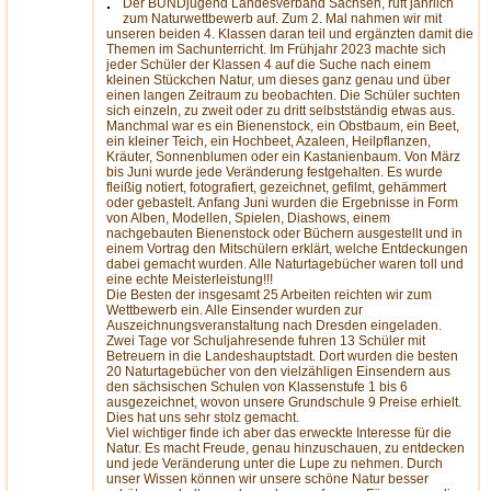
Der BUNDjugend Landesverband Sachsen, ruft jährlich
zum Naturwettbewerb auf. Zum 2. Mal nahmen wir mit
unseren beiden 4. Klassen daran teil und ergänzten damit die
Themen im Sachunterricht. Im Frühjahr 2023 machte sich
jeder Schüler der Klassen 4 auf die Suche nach einem
kleinen Stückchen Natur, um dieses ganz genau und über
einen langen Zeitraum zu beobachten. Die Schüler suchten
sich einzeln, zu zweit oder zu dritt selbstständig etwas aus.
Manchmal war es ein Bienenstock, ein Obstbaum, ein Beet,
ein kleiner Teich, ein Hochbeet, Azaleen, Heilpflanzen,
Kräuter, Sonnenblumen oder ein Kastanienbaum. Von März
bis Juni wurde jede Veränderung festgehalten. Es wurde
fleißig notiert, fotografiert, gezeichnet, gefilmt, gehämmert
oder gebastelt. Anfang Juni wurden die Ergebnisse in Form
von Alben, Modellen, Spielen, Diashows, einem
nachgebauten Bienenstock oder Büchern ausgestellt und in
einem Vortrag den Mitschülern erklärt, welche Entdeckungen
dabei gemacht wurden. Alle Naturtagebücher waren toll und
eine echte Meisterleistung!!!
Die Besten der insgesamt 25 Arbeiten reichten wir zum
Wettbewerb ein. Alle Einsender wurden zur
Auszeichnungsveranstaltung nach Dresden eingeladen.
Zwei Tage vor Schuljahresende fuhren 13 Schüler mit
Betreuern in die Landeshauptstadt. Dort wurden die besten
20 Naturtagebücher von den vielzähligen Einsendern aus
den sächsischen Schulen von Klassenstufe 1 bis 6
ausgezeichnet, wovon unsere Grundschule 9 Preise erhielt.
Dies hat uns sehr stolz gemacht.
Viel wichtiger finde ich aber das erweckte Interesse für die
Natur. Es macht Freude, genau hinzuschauen, zu entdecken
und jede Veränderung unter die Lupe zu nehmen. Durch
unser Wissen können wir unsere schöne Natur besser