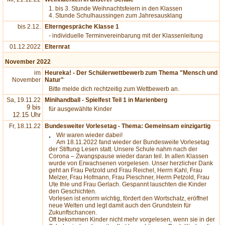
1. bis 3. Stunde Weihnachtsfeiern in den Klassen
4. Stunde Schulhaussingen zum Jahresausklang
bis 2.12.
Elterngespräche Klasse 1
- individuelle Terminvereinbarung mit der Klassenleitung
01.12.2022
Elternrat
November 2022
im
Heureka! - Der Schülerwettbewerb zum Thema "Mensch und
November
Natur"
Bitte melde dich rechtzeitig zum Wettbewerb an.
Sa, 19.11.22
Minihandball - Spielfest Teil 1 in Marienberg
9 bis
für ausgewählte Kinder
12.15 Uhr
Fr, 18.11.22
Bundesweiter Vorlesetag - Thema: Gemeinsam einzigartig
Wir waren wieder dabei!
Am 18.11.2022 fand wieder der Bundesweite Vorlesetag
der Stiftung Lesen statt. Unsere Schule nahm nach der
Corona – Zwangspause wieder daran teil. In allen Klassen
wurde von Erwachsenen vorgelesen. Unser herzlicher Dank
geht an Frau Petzold und Frau Reichel, Herrn Kahl, Frau
Melzer, Frau Hofmann, Frau Pieschner, Herrn Petzold, Frau
Ute Ihle und Frau Gerlach. Gespannt lauschten die Kinder
den Geschichten.
Vorlesen ist enorm wichtig, fördert den Wortschatz, eröffnet
neue Welten und legt damit auch den Grundstein für
Zukunftschancen.
Oft bekommen Kinder nicht mehr vorgelesen, wenn sie in der