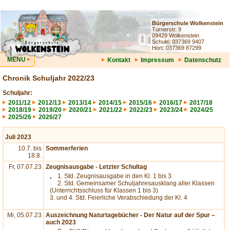
Bürgerschule Wolkenstein
Turnerstr. 9
09429 Wolkenstein
Schule: 037369 9407
Hort: 037369 87299
MENU
Kontakt
Impressum
Datenschutz
Chronik Schuljahr 2022/23
Schuljahr:
2011/12
2012/13
2013/14
2014/15
2015/16
2016/17
2017/18
2018/19
2019/20
2020/21
2021/22
2022/23
2023/24
2024/25
2025/26
2026/27
Juli 2023
10.7. bis
Sommerferien
18.8.
Fr, 07.07.23
Zeugnisausgabe - Letzter Schultag
1. Std. Zeugnisausgabe in den Kl. 1 bis 3
2. Std. Gemeinsamer Schuljahresausklang aller Klassen
(Unterrichtsschluss für Klassen 1 bis 3)
3. und 4. Std. Feierliche Verabschiedung der Kl. 4
Mi, 05.07.23
Auszeichnung Naturtagebücher - Der Natur auf der Spur –
auch 2023