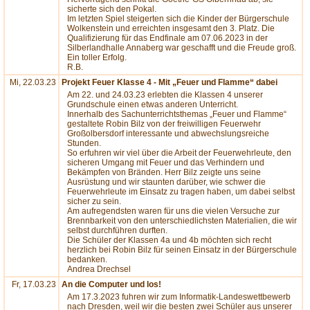
sicherte sich den Pokal.
Im letzten Spiel steigerten sich die Kinder der Bürgerschule
Wolkenstein und erreichten insgesamt den 3. Platz. Die
Qualifizierung für das Endfinale am 07.06.2023 in der
Silberlandhalle Annaberg war geschafft und die Freude groß.
Ein toller Erfolg.
R.B.
Mi, 22.03.23
Projekt Feuer Klasse 4 - Mit „Feuer und Flamme“ dabei
Am 22. und 24.03.23 erlebten die Klassen 4 unserer
Grundschule einen etwas anderen Unterricht.
Innerhalb des Sachunterrichtsthemas „Feuer und Flamme“
gestaltete Robin Bilz von der freiwilligen Feuerwehr
Großolbersdorf interessante und abwechslungsreiche
Stunden.
So erfuhren wir viel über die Arbeit der Feuerwehrleute, den
sicheren Umgang mit Feuer und das Verhindern und
Bekämpfen von Bränden. Herr Bilz zeigte uns seine
Ausrüstung und wir staunten darüber, wie schwer die
Feuerwehrleute im Einsatz zu tragen haben, um dabei selbst
sicher zu sein.
Am aufregendsten waren für uns die vielen Versuche zur
Brennbarkeit von den unterschiedlichsten Materialien, die wir
selbst durchführen durften.
Die Schüler der Klassen 4a und 4b möchten sich recht
herzlich bei Robin Bilz für seinen Einsatz in der Bürgerschule
bedanken.
Andrea Drechsel
Fr, 17.03.23
An die Computer und los!
Am 17.3.2023 fuhren wir zum Informatik-Landeswettbewerb
nach Dresden, weil wir die besten zwei Schüler aus unserer