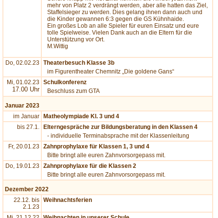
mehr von Platz 2 verdrängt werden, aber alle hatten das Ziel,
Staffelsieger zu werden. Dies gelang ihnen dann auch und
die Kinder gewannen 6:3 gegen die GS Kühnhaide.
Ein großes Lob an alle Spieler für euren Einsatz und eure
tolle Spielweise. Vielen Dank auch an die Eltern für die
Unterstützung vor Ort.
M.Wittig
Do, 02.02.23
Theaterbesuch Klasse 3b
im Figurentheater Chemnitz „Die goldene Gans“
Mi, 01.02.23
Schulkonferenz
17.00 Uhr
Beschluss zum GTA
Januar 2023
im Januar
Matheolympiade Kl. 3 und 4
bis 27.1.
Elterngespräche zur Bildungsberatung in den Klassen 4
- individuelle Terminabsprache mit der Klassenleitung
Fr, 20.01.23
Zahnprophylaxe für Klassen 1, 3 und 4
Bitte bringt alle euren Zahnvorsorgepass mit.
Do, 19.01.23
Zahnprophylaxe für die Klassen 2
Bitte bringt alle euren Zahnvorsorgepass mit.
Dezember 2022
22.12. bis
Weihnachtsferien
2.1.23
Mi, 21.12.22
Weihnachten in unserer Schule