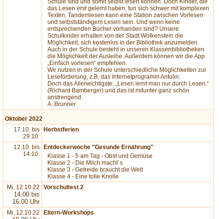
Schule sind und somit selbst lesen können. Doch Kinder, die
das Lesen erst gelernt haben, tun sich schwer mit komplexen
Texten. Tandemlesen kann eine Station zwischen Vorlesen
und selbstständigem Lesen sein. Und wenn keine
entsprechenden Bücher vorhanden sind? Unsere
Schulkinder erhalten von der Stadt Wolkenstein die
Möglichkeit, sich kostenlos in der Bibliothek anzumelden.
Auch in der Schule besteht in unseren Klassenbibliotheken
die Möglichkeit der Ausleihe. Außerdem können wir die App
„Einfach vorlesen“ empfehlen.
Wir nutzen in der Schule unterschiedliche Möglichkeiten zur
Leseförderung, z.B. das Internetprogramm Antolin.
Doch das Allerwichtigste: „Lesen lernt man nur durch Lesen.“
(Richard Bamberger) und das ist mitunter ganz schön
anstrengend.
A. Brunner
Oktober 2022
17.10. bis
Herbstferien
29.10.
12.10. bis
Entdeckerwoche "Gesunde Ernährung"
14.10.
Klasse 1 - 5 am Tag - Obst und Gemüse
Klasse 2 - Die Milch macht´s
Klasse 3 - Getreide braucht die Welt
Klasse 4 - Eine tolle Knolle
Mi, 12.10.22
Vorschultest 2
14.00 bis
16.00 Uhr
Mi, 12.10.22
Eltern-Workshops