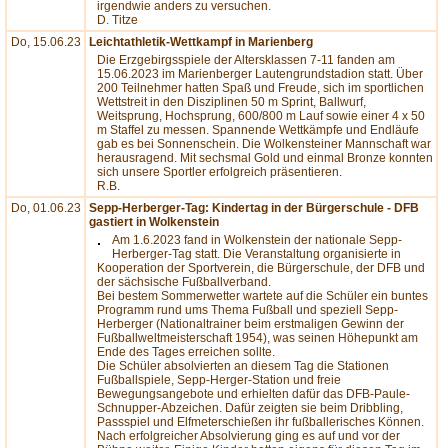
irgendwie anders zu versuchen.
D. Titze
Do, 15.06.23
Leichtathletik-Wettkampf in Marienberg
Die Erzgebirgsspiele der Altersklassen 7-11 fanden am
15.06.2023 im Marienberger Lautengrundstadion statt. Über
200 Teilnehmer hatten Spaß und Freude, sich im sportlichen
Wettstreit in den Disziplinen 50 m Sprint, Ballwurf,
Weitsprung, Hochsprung, 600/800 m Lauf sowie einer 4 x 50
m Staffel zu messen. Spannende Wettkämpfe und Endläufe
gab es bei Sonnenschein. Die Wolkensteiner Mannschaft war
herausragend. Mit sechsmal Gold und einmal Bronze konnten
sich unsere Sportler erfolgreich präsentieren.
R.B.
Do, 01.06.23
Sepp-Herberger-Tag: Kindertag in der Bürgerschule - DFB
gastiert in Wolkenstein
Am 1.6.2023 fand in Wolkenstein der nationale Sepp-
Herberger-Tag statt. Die Veranstaltung organisierte in
Kooperation der Sportverein, die Bürgerschule, der DFB und
der sächsische Fußballverband.
Bei bestem Sommerwetter wartete auf die Schüler ein buntes
Programm rund ums Thema Fußball und speziell Sepp-
Herberger (Nationaltrainer beim erstmaligen Gewinn der
Fußballweltmeisterschaft 1954), was seinen Höhepunkt am
Ende des Tages erreichen sollte.
Die Schüler absolvierten an diesem Tag die Stationen
Fußballspiele, Sepp-Herger-Station und freie
Bewegungsangebote und erhielten dafür das DFB-Paule-
Schnupper-Abzeichen. Dafür zeigten sie beim Dribbling,
Passspiel und Elfmeterschießen ihr fußballerisches Können.
Nach erfolgreicher Absolvierung ging es auf und vor der